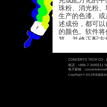
完成配方化的中间
珠粉、消光粉、
生产的色漆、或
述成份，都可以
的颜色。软件将
算，并修正配方
的比例是一致的
量平衡，原料的
CONCERTO TECH CO
内，而这个被修
电话：
+886-7-3495511 
能完全符合您顾
电子邮箱：concertoknowh
CopyRight © 2012所有版
Concerto
止于其本身迅速正确
供多项服务，可
弹性、更具效率