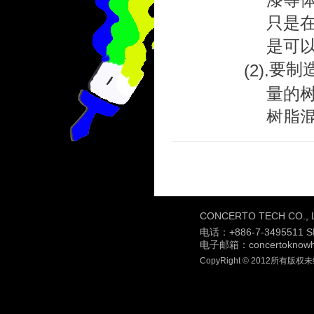
只是
是可
要制
(2).
量的
树脂
CONCERTO TECH CO
2.我们使
电话：
+886-7-3495511 
CONCER
电子邮箱：concertoknowh
CopyRight © 2012所有版
氨酯（PU